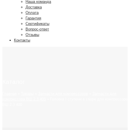
Наша команда
Доставка
Оплата
Гарантия
Сертификаты
Вопрос-ответ
Отзывы
Контакты
Каталог
Главная
»
Товары
»
Запчасти для компрессоров
»
Запчасти для
компрессора ВШ 2.3 400
»
Головка I ступени в сборе для компрессора
ВШ 2.3 400