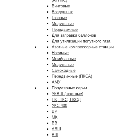
(АГНКС)
Винтовые
Воздушные
Газовые
Модульные
Передвижные
Для заправки баллонов
Для утилизации попутного газа
Азотные компрессорные станции
Носимые
Мембранные
Модульные
Самоходные
Передвижные (ПКСА)
АМУ
Популярные серии
УКВШ (шахтные)
ПК, ПКС, ПКСД
УКС 400
ВР
МК
ВВ
АВШ
ВШ