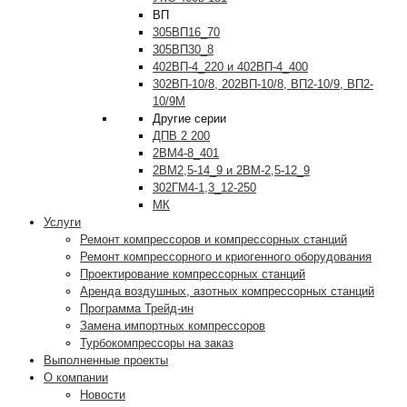
ВП
305ВП16_70
305ВП30_8
402ВП-4_220 и 402ВП-4_400
302ВП-10/8, 202ВП-10/8, ВП2-10/9, ВП2-
10/9М
Другие серии
ДПВ 2 200
2ВМ4-8_401
2ВМ2,5-14_9 и 2ВМ-2,5-12_9
302ГМ4-1,3_12-250
МК
Услуги
Ремонт компрессоров и компрессорных станций
Ремонт компрессорного и криогенного оборудования
Проектирование компрессорных станций
Аренда воздушных, азотных компрессорных станций
Программа Трейд-ин
Замена импортных компрессоров
Турбокомпрессоры на заказ
Выполненные проекты
О компании
Новости