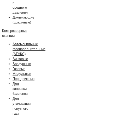
и
среднего
давления
Дожимающие
(дожимные)
Компрессорные
станции
Автомобильные
газонаполнительные
(АГНКС)
Винтовые
Воздушные
Газовые
Модульные
Передвижные
Для
заправки
баллонов
Для
утилизации
попутного
газа