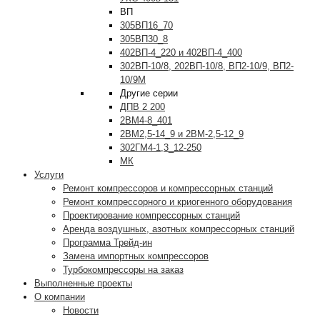
ВП
305ВП16_70
305ВП30_8
402ВП-4_220 и 402ВП-4_400
302ВП-10/8, 202ВП-10/8, ВП2-10/9, ВП2-
10/9М
Другие серии
ДПВ 2 200
2ВМ4-8_401
2ВМ2,5-14_9 и 2ВМ-2,5-12_9
302ГМ4-1,3_12-250
МК
Услуги
Ремонт компрессоров и компрессорных станций
Ремонт компрессорного и криогенного оборудования
Проектирование компрессорных станций
Аренда воздушных, азотных компрессорных станций
Программа Трейд-ин
Замена импортных компрессоров
Турбокомпрессоры на заказ
Выполненные проекты
О компании
Новости