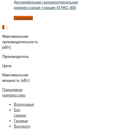
Автомобильная газонаполнительная
компрессорная станция АГНКС-400
Подробнее
1
2
Максимальная
производительность
(кВт)
Производитель
Цена
Максимальная
мощность (кВт)
Поршневые
компрессоры
Воздушные
Без
смазки
Газовые
Высокого