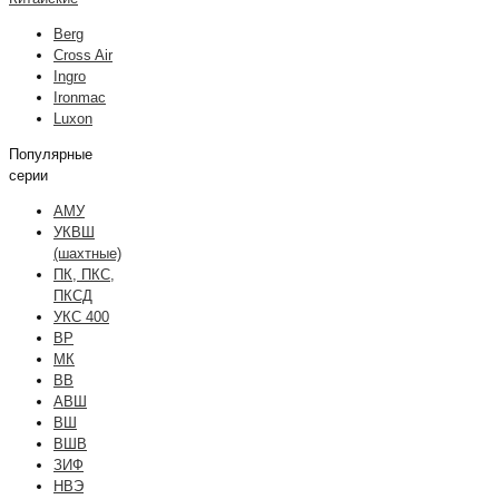
Berg
Cross Air
Ingro
Ironmac
Luxon
Популярные
серии
АМУ
УКВШ
(шахтные)
ПК, ПКС,
ПКСД
УКС 400
ВР
МК
ВВ
АВШ
ВШ
ВШВ
ЗИФ
НВЭ