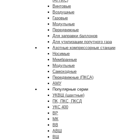
(АГНКС)
Винтовые
Воздушные
Газовые
Модульные
Передвижные
Для заправки баллонов
Для утилизации попутного газа
Азотные компрессорные станции
Носимые
Мембранные
Модульные
Самоходные
Передвижные (ПКСА)
АМУ
Популярные серии
УКВШ (шахтные)
ПК, ПКС, ПКСД
УКС 400
ВР
МК
ВВ
АВШ
ВШ