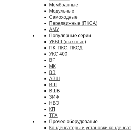
Мембранные
Модульные
Самоходные
Передвижные (ПКСА)
АМУ
Популярные серии
УКВШ (шахтные)
ПК, ПКС, ПКСД
УКС 400
ВР
МК
ВВ
АВШ
ВШ
ВШВ
ЗИФ
НВЭ
КП
ТГА
Прочее оборудование
Конденсаторы и установки конденса