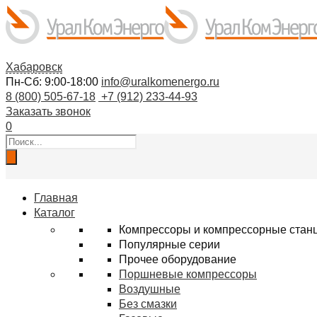
Хабаровск
Пн-Сб: 9:00-18:00
info@uralkomenergo.ru
8 (800) 505-67-18
+7 (912) 233-44-93
Заказать звонок
0
Поиск
товаров
Главная
Каталог
Компрессоры и компрессорные стан
Популярные серии
Прочее оборудование
Поршневые компрессоры
Воздушные
Без смазки