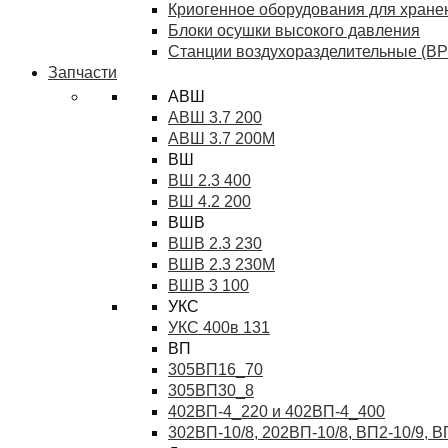
Криогенное оборудования для хранен
Блоки осушки высокого давления
Станции воздухоразделительные (ВР
Запчасти
АВШ
АВШ 3.7 200
АВШ 3.7 200М
ВШ
ВШ 2.3 400
ВШ 4.2 200
ВШВ
ВШВ 2.3 230
ВШВ 2.3 230М
ВШВ 3 100
УКС
УКС 400в 131
ВП
305ВП16_70
305ВП30_8
402ВП-4_220 и 402ВП-4_400
302ВП-10/8, 202ВП-10/8, ВП2-10/9, 