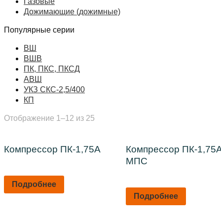
Газовые
Дожимающие (дожимные)
Популярные серии
ВШ
ВШВ
ПК, ПКС, ПКСД
АВШ
УКЗ СКС-2,5/400
КП
Отображение 1–12 из 25
Компрессор ПК-1,75А
Компрессор ПК-1,75
МПС
Подробнее
Подробнее