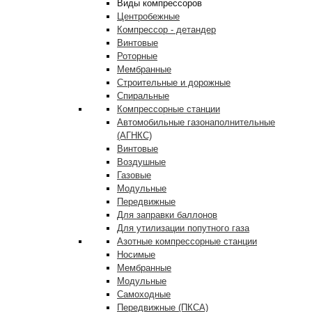
Виды компрессоров
Центробежные
Компрессор - детандер
Винтовые
Роторные
Мембранные
Строительные и дорожные
Спиральные
Компрессорные станции
Автомобильные газонаполнительные
(АГНКС)
Винтовые
Воздушные
Газовые
Модульные
Передвижные
Для заправки баллонов
Для утилизации попутного газа
Азотные компрессорные станции
Носимые
Мембранные
Модульные
Самоходные
Передвижные (ПКСА)