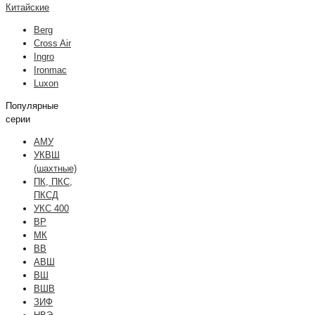
Китайские
Berg
Cross Air
Ingro
Ironmac
Luxon
Популярные
серии
АМУ
УКВШ
(шахтные)
ПК, ПКС,
ПКСД
УКС 400
ВР
МК
ВВ
АВШ
ВШ
ВШВ
ЗИФ