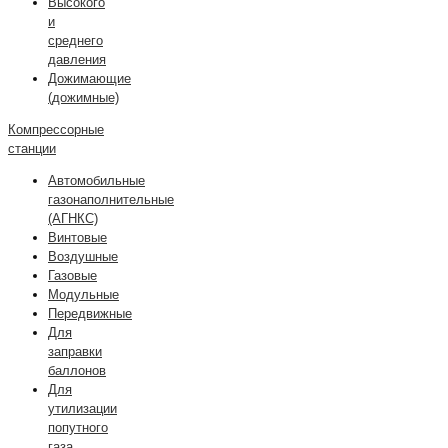
Высокого
и
среднего
давления
Дожимающие
(дожимные)
Компрессорные
станции
Автомобильные
газонаполнительные
(АГНКС)
Винтовые
Воздушные
Газовые
Модульные
Передвижные
Для
заправки
баллонов
Для
утилизации
попутного
газа