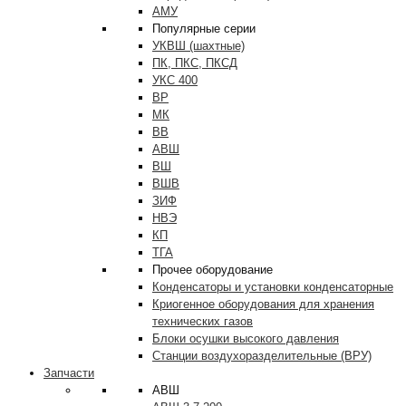
АМУ
Популярные серии
УКВШ (шахтные)
ПК, ПКС, ПКСД
УКС 400
ВР
МК
ВВ
АВШ
ВШ
ВШВ
ЗИФ
НВЭ
КП
ТГА
Прочее оборудование
Конденсаторы и установки конденсаторные
Криогенное оборудования для хранения
технических газов
Блоки осушки высокого давления
Станции воздухоразделительные (ВРУ)
Запчасти
АВШ