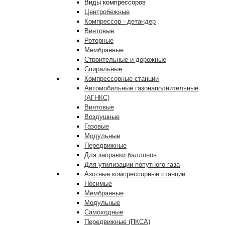
Виды компрессоров
Центробежные
Компрессор - детандер
Винтовые
Роторные
Мембранные
Строительные и дорожные
Спиральные
Компрессорные станции
Автомобильные газонаполнительные
(АГНКС)
Винтовые
Воздушные
Газовые
Модульные
Передвижные
Для заправки баллонов
Для утилизации попутного газа
Азотные компрессорные станции
Носимые
Мембранные
Модульные
Самоходные
Передвижные (ПКСА)