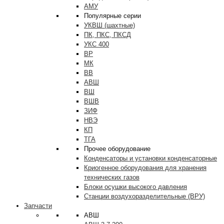
АМУ
Популярные серии
УКВШ (шахтные)
ПК, ПКС, ПКСД
УКС 400
ВР
МК
ВВ
АВШ
ВШ
ВШВ
ЗИФ
НВЭ
КП
ТГА
Прочее оборудование
Конденсаторы и установки конденсаторные
Криогенное оборудования для хранения
технических газов
Блоки осушки высокого давления
Станции воздухоразделительные (ВРУ)
Запчасти
АВШ