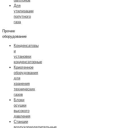
баллонов
Для
утилизации
попутного
газа
Прочее
оборудование
Конденсаторы
и
установки
конденсаторные
Криогенное
оборудования
для
хранения
технических
газов
Блоки
осушки
высокого
давления
Станции
воздухоразделительные