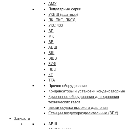
АМУ
Популярные серии
УКВШ (шахтные)
ПК, ПКС, ПКСД
УКС 400
ВР
МК
ВВ
АВШ
ВШ
ВШВ
ЗИФ
НВЭ
КП
ТГА
Прочее оборудование
Конденсаторы и установки конденсаторные
Криогенное оборудования для хранения
технических газов
Блоки осушки высокого давления
Станции воздухоразделительные (ВРУ)
Запчасти
АВШ