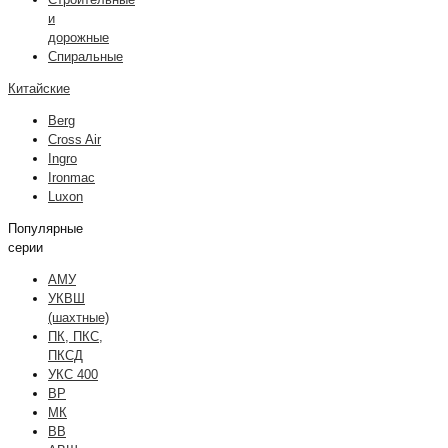
и
дорожные
Спиральные
Китайские
Berg
Cross Air
Ingro
Ironmac
Luxon
Популярные
серии
АМУ
УКВШ
(шахтные)
ПК, ПКС,
ПКСД
УКС 400
ВР
МК
ВВ