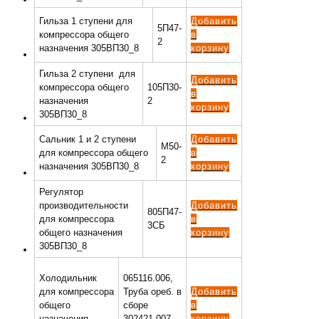
Гильза 1 ступени для
Добавить
5П47-
компрессора общего
в
2
назначения 305ВП30_8
корзину
Гильза 2 ступени для
Добавить
компрессора общего
105П30-
в
назначения
2
корзину
305ВП30_8
Сальник 1 и 2 ступени
Добавить
М50-
для компрессора общего
в
2
назначения 305ВП30_8
корзину
Регулятор
производительности
Добавить
805П47-
для компрессора
в
3СБ
общего назначения
корзину
305ВП30_8
Холодильник
065116.006,
для компрессора
Труба ореб. в
Добавить
общего
сборе
в
назначения
302421.007
корзину