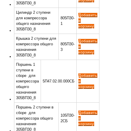
корзину
305ВП30_8
Цилиндр 2 ступени
Добавить
для компрессора
805П30-
в
общего назначения
1
корзину
305ВП30_8
Крышка 2 ступени для
Добавить
компрессора общего
805П30-
в
назначения
3
корзину
305ВП30_8
Поршень 1
ступени в
сборе для
Добавить
компрессора
5П47.02.00.000СБ
в
общего
корзину
назначения
305ВП30_8
Поршень 2 ступени в
сборе для
Добавить
105П30-
компрессора общего
в
2СБ
назначения
корзину
305ВП30_8