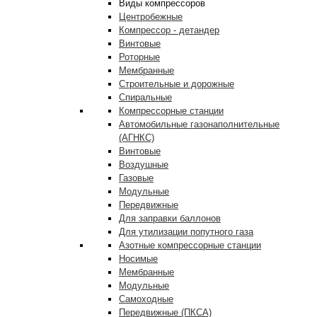
Виды компрессоров
Центробежные
Компрессор - детандер
Винтовые
Роторные
Мембранные
Строительные и дорожные
Спиральные
Компрессорные станции
Автомобильные газонаполнительные
(АГНКС)
Винтовые
Воздушные
Газовые
Модульные
Передвижные
Для заправки баллонов
Для утилизации попутного газа
Азотные компрессорные станции
Носимые
Мембранные
Модульные
Самоходные
Передвижные (ПКСА)