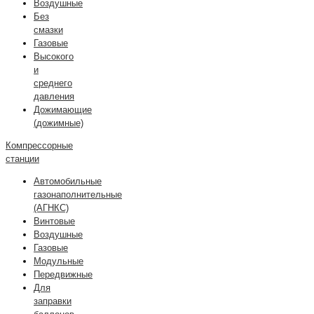
Воздушные
Без
смазки
Газовые
Высокого
и
среднего
давления
Дожимающие
(дожимные)
Компрессорные
станции
Автомобильные
газонаполнительные
(АГНКС)
Винтовые
Воздушные
Газовые
Модульные
Передвижные
Для
заправки