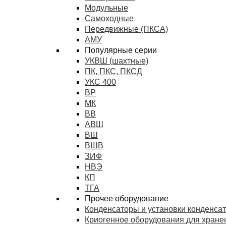
Модульные
Самоходные
Передвижные (ПКСА)
АМУ
Популярные серии
УКВШ (шахтные)
ПК, ПКС, ПКСД
УКС 400
ВР
МК
ВВ
АВШ
ВШ
ВШВ
ЗИФ
НВЭ
КП
ТГА
Прочее оборудование
Конденсаторы и установки конденса
Криогенное оборудования для хранен