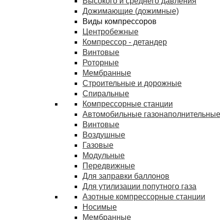
Высокого и среднего давления
Дожимающие (дожимные)
Виды компрессоров
Центробежные
Компрессор - детандер
Винтовые
Роторные
Мембранные
Строительные и дорожные
Спиральные
Компрессорные станции
Автомобильные газонаполнительные
Винтовые
Воздушные
Газовые
Модульные
Передвижные
Для заправки баллонов
Для утилизации попутного газа
Азотные компрессорные станции
Носимые
Мембранные