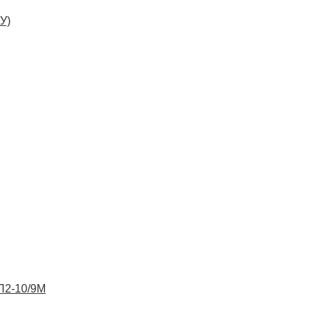
У)
ВП2-10/9М