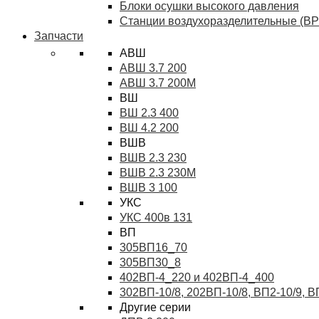
Блоки осушки высокого давления
Станции воздухоразделительные (ВР
Запчасти
АВШ
АВШ 3.7 200
АВШ 3.7 200М
ВШ
ВШ 2.3 400
ВШ 4.2 200
ВШВ
ВШВ 2.3 230
ВШВ 2.3 230М
ВШВ 3 100
УКС
УКС 400в 131
ВП
305ВП16_70
305ВП30_8
402ВП-4_220 и 402ВП-4_400
302ВП-10/8, 202ВП-10/8, ВП2-10/9, 
Другие серии