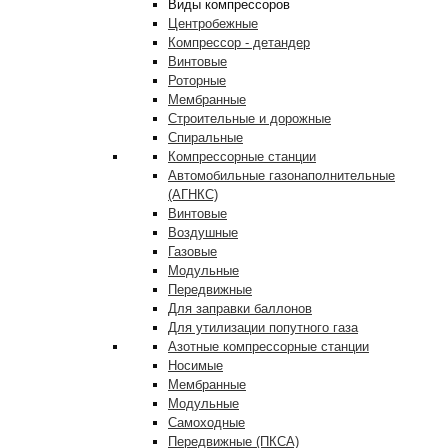
Виды компрессоров
Центробежные
Компрессор - детандер
Винтовые
Роторные
Мембранные
Строительные и дорожные
Спиральные
Компрессорные станции
Автомобильные газонаполнительные
(АГНКС)
Винтовые
Воздушные
Газовые
Модульные
Передвижные
Для заправки баллонов
Для утилизации попутного газа
Азотные компрессорные станции
Носимые
Мембранные
Модульные
Самоходные
Передвижные (ПКСА)