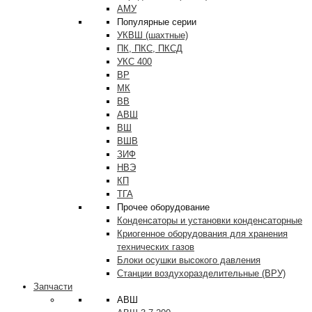
АМУ
Популярные серии
УКВШ (шахтные)
ПК, ПКС, ПКСД
УКС 400
ВР
МК
ВВ
АВШ
ВШ
ВШВ
ЗИФ
НВЭ
КП
ТГА
Прочее оборудование
Конденсаторы и установки конденсаторные
Криогенное оборудования для хранения
технических газов
Блоки осушки высокого давления
Станции воздухоразделительные (ВРУ)
Запчасти
АВШ