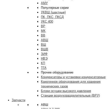
АМУ
Популярные серии
УКВШ (шахтные)
ПК, ПКС, ПКСД
УКС 400
ВР
МК
ВВ
АВШ
ВШ
ВШВ
ЗИФ
НВЭ
КП
ТГА
Прочее оборудование
Конденсаторы и установки конденсаторные
Криогенное оборудования для хранения
технических газов
Блоки осушки высокого давления
Станции воздухоразделительные (ВРУ)
Запчасти
АВШ