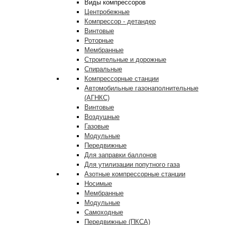
Виды компрессоров
Центробежные
Компрессор - детандер
Винтовые
Роторные
Мембранные
Строительные и дорожные
Спиральные
Компрессорные станции
Автомобильные газонаполнительные
(АГНКС)
Винтовые
Воздушные
Газовые
Модульные
Передвижные
Для заправки баллонов
Для утилизации попутного газа
Азотные компрессорные станции
Носимые
Мембранные
Модульные
Самоходные
Передвижные (ПКСА)