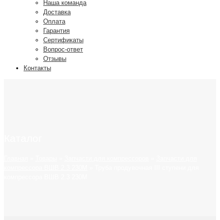
Наша команда
Доставка
Оплата
Гарантия
Сертификаты
Вопрос-ответ
Отзывы
Контакты
Каталог
Главная
»
Товары
»
Запчасти для компрессоров
»
Запчасти для
компрессора ВШВ 2.3 230М
»
Труба продувочная III ступени для
компрессора ВШВ 2.3 230М