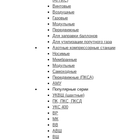
(АГНКС)
Винтовые
Воздушные
Газовые
Модульные
Передвижные
Для заправки баллонов
Для утилизации попутного газа
Азотные компрессорные станции
Носимые
Мембранные
Модульные
Самоходные
Передвижные (ПКСА)
АМУ
Популярные серии
УКВШ (шахтные)
ПК, ПКС, ПКСД
УКС 400
ВР
МК
ВВ
АВШ
ВШ