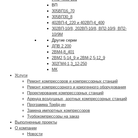
ВП
305ВП16_70
305ВП30_8
402ВП-4_220 и 402ВП-4_400
302ВП-10/8, 202ВП-10/8, ВП2-10/9, ВП2-
10/9М
Другие серии
ДПВ 2 200
2ВМ4-8_401
2ВМ2,5-14_9 и 2ВМ-2,5-12_9
302ГМ4-1,3_12-250
МК
Услуги
Ремонт компрессоров и компрессорных станций
Ремонт компрессорного и криогенного оборудования
Проектирование компрессорных станций
Аренда воздушных, азотных компрессорных станций
Программа Трейд-ин
Замена импортных компрессоров
Турбокомпрессоры на заказ
Выполненные проекты
О компании
Новости