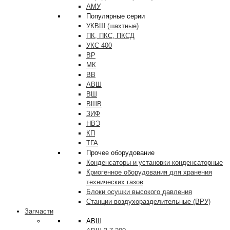
АМУ
Популярные серии
УКВШ (шахтные)
ПК, ПКС, ПКСД
УКС 400
ВР
МК
ВВ
АВШ
ВШ
ВШВ
ЗИФ
НВЭ
КП
ТГА
Прочее оборудование
Конденсаторы и установки конденсаторные
Криогенное оборудования для хранения
технических газов
Блоки осушки высокого давления
Станции воздухоразделительные (ВРУ)
Запчасти
АВШ