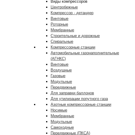
Виды компрессоров
Центробежные
Компрессор - детандер
Винтовые
Роторные
Мембранные
Строительные и дорожные
Спиральные
Компрессорные станции
Автомобильные газонаполнительные
(АГНКС)
Винтовые
Воздушные
Газовые
Модульные
Передвижные
Для заправки баллонов
Для утилизации попутного газа
Азотные компрессорные станции
Носимые
Мембранные
Модульные
Самоходные
Передвижные (ПКСА)