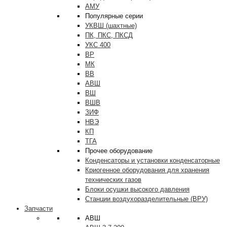
АМУ
Популярные серии
УКВШ (шахтные)
ПК, ПКС, ПКСД
УКС 400
ВР
МК
ВВ
АВШ
ВШ
ВШВ
ЗИФ
НВЭ
КП
ТГА
Прочее оборудование
Конденсаторы и установки конденсаторные
Криогенное оборудования для хранения
технических газов
Блоки осушки высокого давления
Станции воздухоразделительные (ВРУ)
Запчасти
АВШ