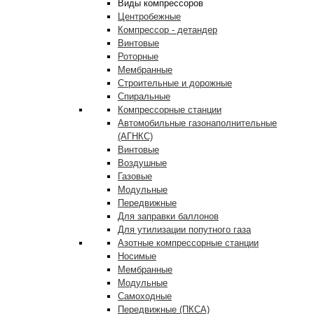
Виды компрессоров
Центробежные
Компрессор - детандер
Винтовые
Роторные
Мембранные
Строительные и дорожные
Спиральные
Компрессорные станции
Автомобильные газонаполнительные
(АГНКС)
Винтовые
Воздушные
Газовые
Модульные
Передвижные
Для заправки баллонов
Для утилизации попутного газа
Азотные компрессорные станции
Носимые
Мембранные
Модульные
Самоходные
Передвижные (ПКСА)