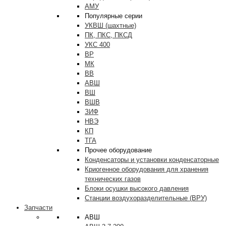
АМУ
Популярные серии
УКВШ (шахтные)
ПК, ПКС, ПКСД
УКС 400
ВР
МК
ВВ
АВШ
ВШ
ВШВ
ЗИФ
НВЭ
КП
ТГА
Прочее оборудование
Конденсаторы и установки конденсаторные
Криогенное оборудования для хранения
технических газов
Блоки осушки высокого давления
Станции воздухоразделительные (ВРУ)
Запчасти
АВШ