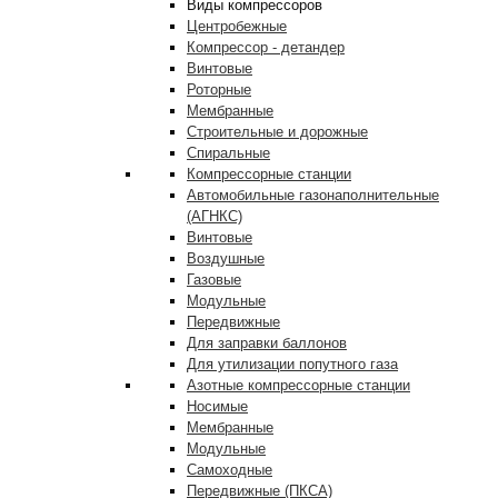
Виды компрессоров
Центробежные
Компрессор - детандер
Винтовые
Роторные
Мембранные
Строительные и дорожные
Спиральные
Компрессорные станции
Автомобильные газонаполнительные
(АГНКС)
Винтовые
Воздушные
Газовые
Модульные
Передвижные
Для заправки баллонов
Для утилизации попутного газа
Азотные компрессорные станции
Носимые
Мембранные
Модульные
Самоходные
Передвижные (ПКСА)