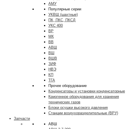
АМУ
Популярные серии
УКВШ (шахтные)
ПК, ПКС, ПКСД
УКС 400
ВР
МК
ВВ
АВШ
ВШ
ВШВ
ЗИФ
НВЭ
КП
ТГА
Прочее оборудование
Конденсаторы и установки конденсаторные
Криогенное оборудования для хранения
технических газов
Блоки осушки высокого давления
Станции воздухоразделительные (ВРУ)
Запчасти
АВШ