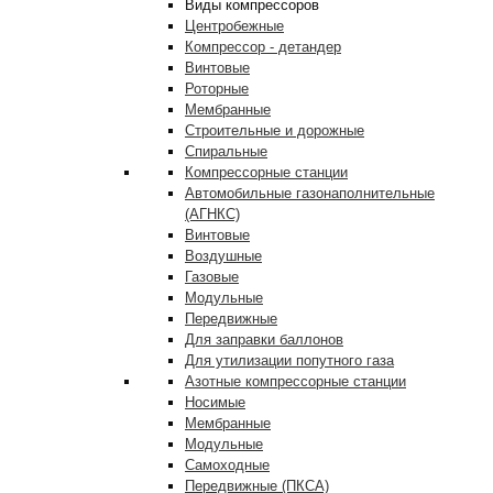
Виды компрессоров
Центробежные
Компрессор - детандер
Винтовые
Роторные
Мембранные
Строительные и дорожные
Спиральные
Компрессорные станции
Автомобильные газонаполнительные
(АГНКС)
Винтовые
Воздушные
Газовые
Модульные
Передвижные
Для заправки баллонов
Для утилизации попутного газа
Азотные компрессорные станции
Носимые
Мембранные
Модульные
Самоходные
Передвижные (ПКСА)