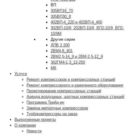
ВП
305ВП16_70
305ВП30_8
402ВП-4_220 и 402ВП-4_400
302ВП-10/8, 202ВП-10/8, ВП2-10/9, ВП2-
10/9М
Другие серии
ДПВ 2 200
2ВМ4-8_401
2ВМ2,5-14_9 и 2ВМ-2,5-12_9
302ГМ4-1,3_12-250
МК
Услуги
Ремонт компрессоров и компрессорных станций
Ремонт компрессорного и криогенного оборудования
Проектирование компрессорных станций
Аренда воздушных, азотных компрессорных станций
Программа Трейд-ин
Замена импортных компрессоров
Турбокомпрессоры на заказ
Выполненные проекты
О компании
Новости