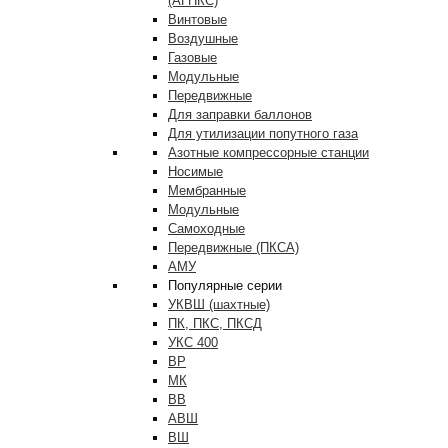
(АГНКС)
Винтовые
Воздушные
Газовые
Модульные
Передвижные
Для заправки баллонов
Для утилизации попутного газа
Азотные компрессорные станции
Носимые
Мембранные
Модульные
Самоходные
Передвижные (ПКСА)
АМУ
Популярные серии
УКВШ (шахтные)
ПК, ПКС, ПКСД
УКС 400
ВР
МК
ВВ
АВШ
ВШ