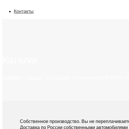
Контакты
Каталог
Главная
»
Товары
»
Без смазки
»
Компрессор МК-240/6~1
Собственное производство. Вы не переплачивает
Доставка по России собственными автомобилями 