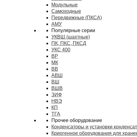
Модульные
Самоходные
Передвижные (ПКСА)
АМУ
Популярные серии
УКВШ (шахтные)
ПК, ПКС, ПКСД
УКС 400
ВР
МК
ВВ
АВШ
ВШ
ВШВ
ЗИФ
НВЭ
КП
ТГА
Прочее оборудование
Конденсаторы и установки конденса
Криогенное оборудования для хранен