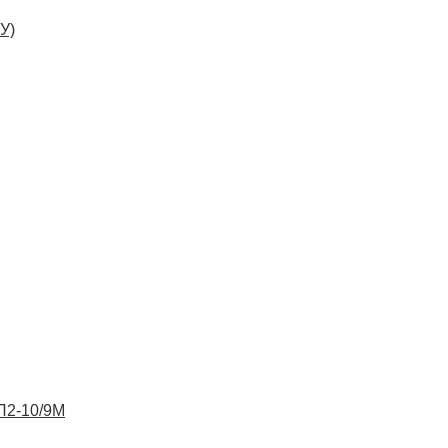
У)
ВП2-10/9М