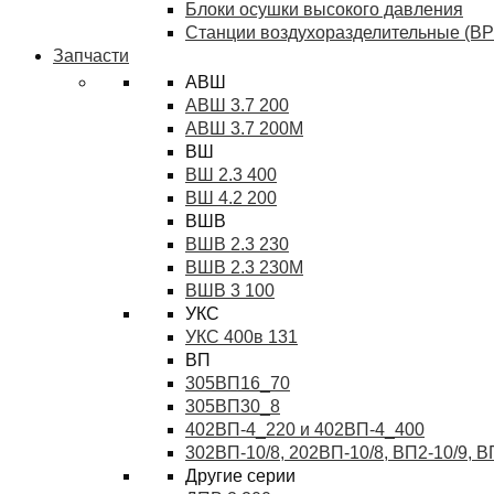
Блоки осушки высокого давления
Станции воздухоразделительные (ВР
Запчасти
АВШ
АВШ 3.7 200
АВШ 3.7 200М
ВШ
ВШ 2.3 400
ВШ 4.2 200
ВШВ
ВШВ 2.3 230
ВШВ 2.3 230М
ВШВ 3 100
УКС
УКС 400в 131
ВП
305ВП16_70
305ВП30_8
402ВП-4_220 и 402ВП-4_400
302ВП-10/8, 202ВП-10/8, ВП2-10/9, 
Другие серии