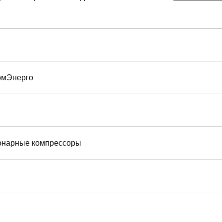
омЭнерго
онарные компрессоры
я