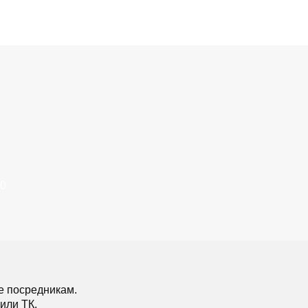
50
е посредникам.
или ТК.