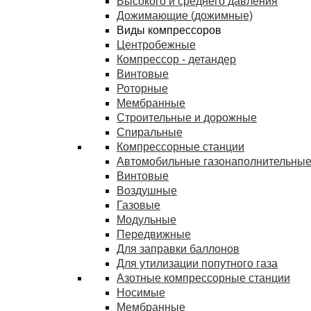
Высокого и среднего давления
Дожимающие (дожимные)
Виды компрессоров
Центробежные
Компрессор - детандер
Винтовые
Роторные
Мембранные
Строительные и дорожные
Спиральные
Компрессорные станции
Автомобильные газонаполнительные
Винтовые
Воздушные
Газовые
Модульные
Передвижные
Для заправки баллонов
Для утилизации попутного газа
Азотные компрессорные станции
Носимые
Мембранные