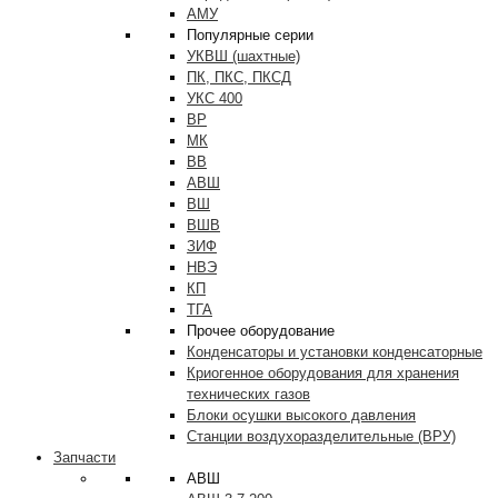
АМУ
Популярные серии
УКВШ (шахтные)
ПК, ПКС, ПКСД
УКС 400
ВР
МК
ВВ
АВШ
ВШ
ВШВ
ЗИФ
НВЭ
КП
ТГА
Прочее оборудование
Конденсаторы и установки конденсаторные
Криогенное оборудования для хранения
технических газов
Блоки осушки высокого давления
Станции воздухоразделительные (ВРУ)
Запчасти
АВШ