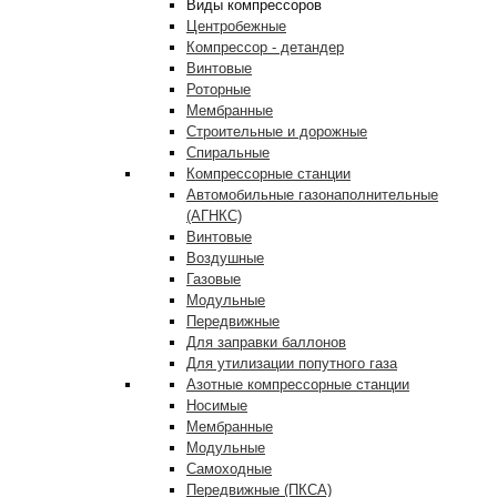
Виды компрессоров
Центробежные
Компрессор - детандер
Винтовые
Роторные
Мембранные
Строительные и дорожные
Спиральные
Компрессорные станции
Автомобильные газонаполнительные
(АГНКС)
Винтовые
Воздушные
Газовые
Модульные
Передвижные
Для заправки баллонов
Для утилизации попутного газа
Азотные компрессорные станции
Носимые
Мембранные
Модульные
Самоходные
Передвижные (ПКСА)