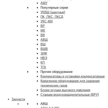
АМУ
Популярные серии
УКВШ (шахтные)
ПК, ПКС, ПКСД
УКС 400
ВР
МК
ВВ
АВШ
ВШ
ВШВ
ЗИФ
НВЭ
КП
ТГА
Прочее оборудование
Конденсаторы и установки конденсаторные
Криогенное оборудования для хранения
технических газов
Блоки осушки высокого давления
Станции воздухоразделительные (ВРУ)
Запчасти
АВШ