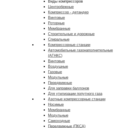
Виды компрессоров
Центробежные
Компрессор - детандер
Винтовые
Роторные
Мембранные
Строительные и дорожные
Спиральные
Компрессорные станции
Автомобильные газонаполнительные
(АГНКС)
Винтовые
Воздушные
Газовые
Модульные
Передвижные
Для заправки баллонов
Для утилизации попутного газа
Азотные компрессорные станции
Носимые
Мембранные
Модульные
Самоходные
Передвижные (ПКСА)