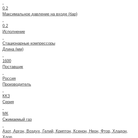
0.2
Максимальное давление на входе (бар)
0.2
Исполнение
Стационарные компрессоры
Длина (мм)
1600
Поставщик
Россия
Производитель
ККЗ
Серия
МК
Сжимаемый газ
Азот, Аргон, Воздух, Гелий, Криптон, Ксенон, Неон, Фтор, Хладон,
Хлор