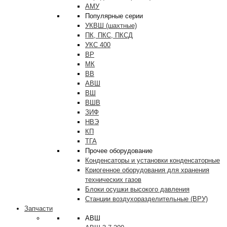
АМУ
Популярные серии
УКВШ (шахтные)
ПК, ПКС, ПКСД
УКС 400
ВР
МК
ВВ
АВШ
ВШ
ВШВ
ЗИФ
НВЭ
КП
ТГА
Прочее оборудование
Конденсаторы и установки конденсаторные
Криогенное оборудования для хранения
технических газов
Блоки осушки высокого давления
Станции воздухоразделительные (ВРУ)
Запчасти
АВШ