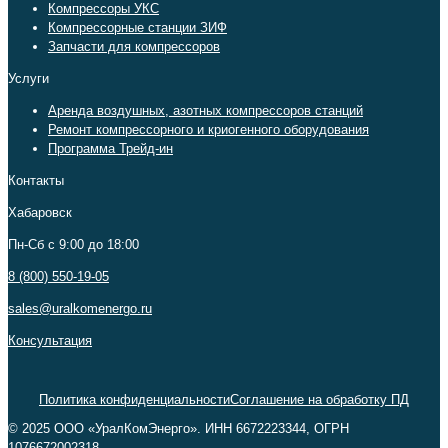
Компрессоры УКС
Компрессорные станции ЗИФ
Запчасти для компрессоров
Услуги
Аренда воздушных, азотных компрессоров станций
Ремонт компрессорного и криогенного оборудования
Программа Трейд-ин
Контакты
Хабаровск
Пн-Сб c 9:00 до 18:00
8 (800) 550-19-05
sales@uralkomenergo.ru
Консультация
Политика конфиденциальности
Соглашение на обработку ПД
© 2025 ООО «УралКомЭнерго». ИНН 6672223344, ОГРН
1076672002318