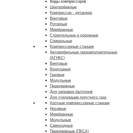
Виды компрессоров
Центробежные
Компрессор - детандер
Винтовые
Роторные
Мембранные
Строительные и дорожные
Спиральные
Компрессорные станции
Автомобильные газонаполнительные
(АГНКС)
Винтовые
Воздушные
Газовые
Модульные
Передвижные
Для заправки баллонов
Для утилизации попутного газа
Азотные компрессорные станции
Носимые
Мембранные
Модульные
Самоходные
Передвижные (ПКСА)