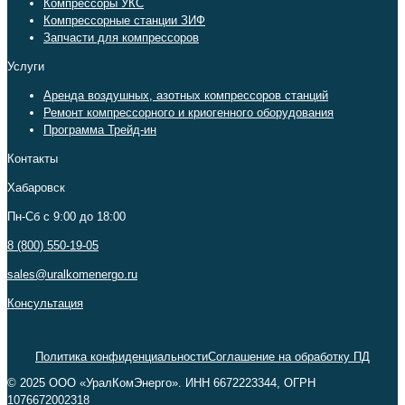
Компрессоры УКС
Компрессорные станции ЗИФ
Запчасти для компрессоров
Услуги
Аренда воздушных, азотных компрессоров станций
Ремонт компрессорного и криогенного оборудования
Программа Трейд-ин
Контакты
Хабаровск
Пн-Сб c 9:00 до 18:00
8 (800) 550-19-05
sales@uralkomenergo.ru
Консультация
Политика конфиденциальности
Соглашение на обработку ПД
© 2025 ООО «УралКомЭнерго». ИНН 6672223344, ОГРН
1076672002318