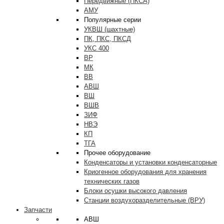
Передвижные (ПКСА)
АМУ
Популярные серии
УКВШ (шахтные)
ПК, ПКС, ПКСД
УКС 400
ВР
МК
ВВ
АВШ
ВШ
ВШВ
ЗИФ
НВЭ
КП
ТГА
Прочее оборудование
Конденсаторы и установки конденсаторные
Криогенное оборудования для хранения
технических газов
Блоки осушки высокого давления
Станции воздухоразделительные (ВРУ)
Запчасти
АВШ