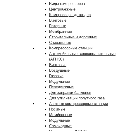
Виды компрессоров
Центробежные
Компрессор - детандер
Винтовые
Роторные
Мембранные
Строительные и дорожные
Спиральные
Компрессорные станции
Автомобильные газонаполнительные
(АГНКС)
Винтовые
Воздушные
Газовые
Модульные
Передвижные
Для заправки баллонов
Для утилизации попутного газа
Азотные компрессорные станции
Носимые
Мембранные
Модульные
Самоходные