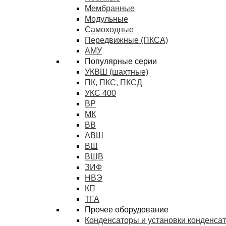
Мембранные
Модульные
Самоходные
Передвижные (ПКСА)
АМУ
Популярные серии
УКВШ (шахтные)
ПК, ПКС, ПКСД
УКС 400
ВР
МК
ВВ
АВШ
ВШ
ВШВ
ЗИФ
НВЭ
КП
ТГА
Прочее оборудование
Конденсаторы и установки конденса