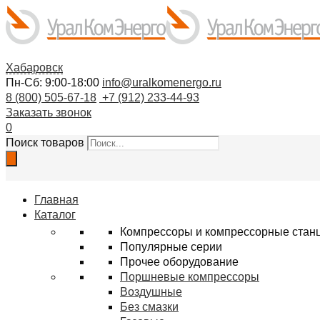
Хабаровск
Пн-Сб: 9:00-18:00
info@uralkomenergo.ru
8 (800) 505-67-18
+7 (912) 233-44-93
Заказать звонок
0
Поиск товаров
Главная
Каталог
Компрессоры и компрессорные стан
Популярные серии
Прочее оборудование
Поршневые компрессоры
Воздушные
Без смазки