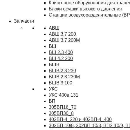
Криогенное оборудования для хранен
Блоки осушки высокого давления
Станции воздухоразделительные (ВР
Запчасти
АВШ
АВШ 3.7 200
АВШ 3.7 200М
ВШ
ВШ 2.3 400
ВШ 4.2 200
ВШВ
ВШВ 2.3 230
ВШВ 2.3 230М
ВШВ 3 100
УКС
УКС 400в 131
ВП
305ВП16_70
305ВП30_8
402ВП-4_220 и 402ВП-4_400
302ВП-10/8, 202ВП-10/8, ВП2-10/9, 