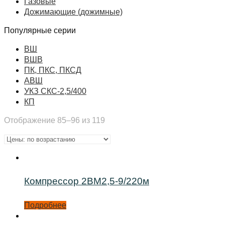
Газовые
Дожимающие (дожимные)
Популярные серии
ВШ
ВШВ
ПК, ПКС, ПКСД
АВШ
УКЗ СКС-2,5/400
КП
Отображение 85–96 из 119
Компрессор 2ВМ2,5-9/220м
Подробнее