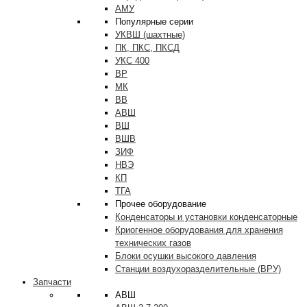
АМУ
Популярные серии
УКВШ (шахтные)
ПК, ПКС, ПКСД
УКС 400
ВР
МК
ВВ
АВШ
ВШ
ВШВ
ЗИФ
НВЭ
КП
ТГА
Прочее оборудование
Конденсаторы и установки конденсаторные
Криогенное оборудования для хранения
технических газов
Блоки осушки высокого давления
Станции воздухоразделительные (ВРУ)
Запчасти
АВШ