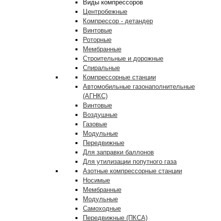
Виды компрессоров
Центробежные
Компрессор - детандер
Винтовые
Роторные
Мембранные
Строительные и дорожные
Спиральные
Компрессорные станции
Автомобильные газонаполнительные
(АГНКС)
Винтовые
Воздушные
Газовые
Модульные
Передвижные
Для заправки баллонов
Для утилизации попутного газа
Азотные компрессорные станции
Носимые
Мембранные
Модульные
Самоходные
Передвижные (ПКСА)