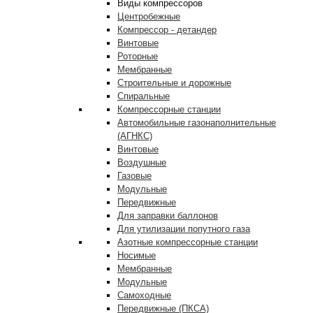
Виды компрессоров
Центробежные
Компрессор - детандер
Винтовые
Роторные
Мембранные
Строительные и дорожные
Спиральные
Компрессорные станции
Автомобильные газонаполнительные
(АГНКС)
Винтовые
Воздушные
Газовые
Модульные
Передвижные
Для заправки баллонов
Для утилизации попутного газа
Азотные компрессорные станции
Носимые
Мембранные
Модульные
Самоходные
Передвижные (ПКСА)