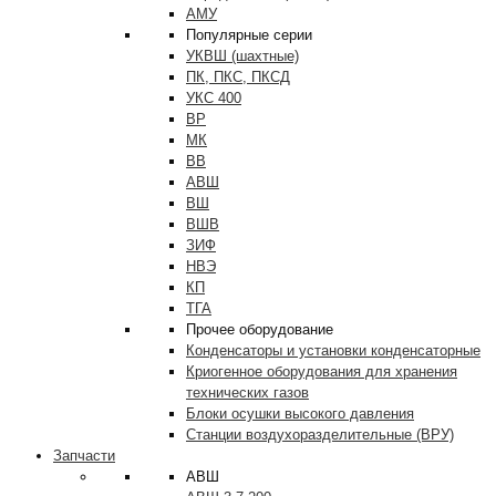
АМУ
Популярные серии
УКВШ (шахтные)
ПК, ПКС, ПКСД
УКС 400
ВР
МК
ВВ
АВШ
ВШ
ВШВ
ЗИФ
НВЭ
КП
ТГА
Прочее оборудование
Конденсаторы и установки конденсаторные
Криогенное оборудования для хранения
технических газов
Блоки осушки высокого давления
Станции воздухоразделительные (ВРУ)
Запчасти
АВШ