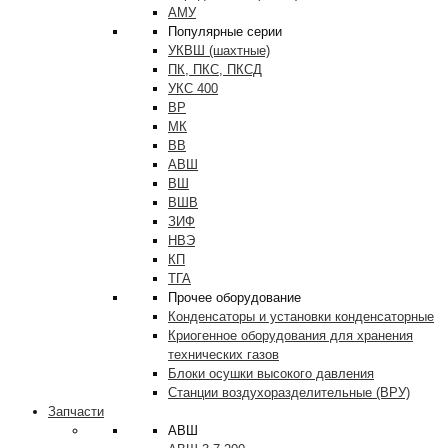
АМУ
Популярные серии
УКВШ (шахтные)
ПК, ПКС, ПКСД
УКС 400
ВР
МК
ВВ
АВШ
ВШ
ВШВ
ЗИФ
НВЭ
КП
ТГА
Прочее оборудование
Конденсаторы и установки конденсаторные
Криогенное оборудования для хранения
технических газов
Блоки осушки высокого давления
Станции воздухоразделительные (ВРУ)
Запчасти
АВШ