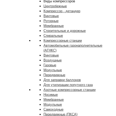
Виды компрессоров
Центробежные
Компрессор - детандер
Винтовые
Роторные
Мембранные
Строительные и дорожные
Спиральные
Компрессорные станции
Автомобильные газонаполнительные
(АГНКС)
Винтовые
Воздушные
Газовые
Модульные
Передвижные
Для заправки баллонов
Для утилизации попутного газа
Азотные компрессорные станции
Носимые
Мембранные
Модульные
Самоходные
Передвижные (ПКСА)