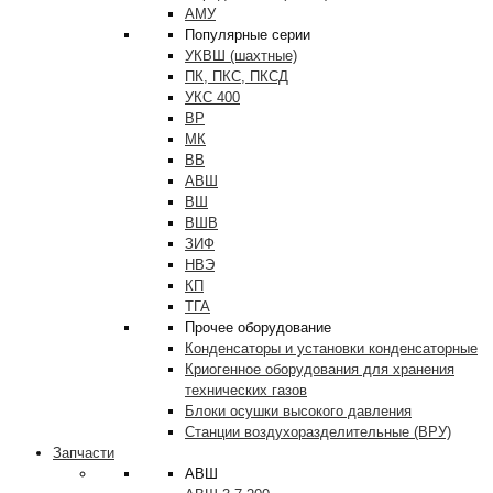
АМУ
Популярные серии
УКВШ (шахтные)
ПК, ПКС, ПКСД
УКС 400
ВР
МК
ВВ
АВШ
ВШ
ВШВ
ЗИФ
НВЭ
КП
ТГА
Прочее оборудование
Конденсаторы и установки конденсаторные
Криогенное оборудования для хранения
технических газов
Блоки осушки высокого давления
Станции воздухоразделительные (ВРУ)
Запчасти
АВШ