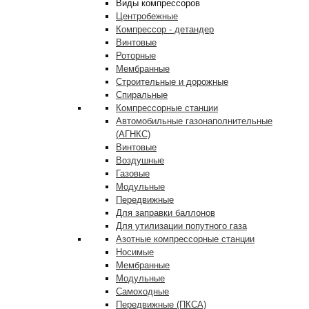
Виды компрессоров
Центробежные
Компрессор - детандер
Винтовые
Роторные
Мембранные
Строительные и дорожные
Спиральные
Компрессорные станции
Автомобильные газонаполнительные
(АГНКС)
Винтовые
Воздушные
Газовые
Модульные
Передвижные
Для заправки баллонов
Для утилизации попутного газа
Азотные компрессорные станции
Носимые
Мембранные
Модульные
Самоходные
Передвижные (ПКСА)