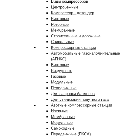
Виды компрессоров
Центробежные
Компрессор - детандер
Винтовые
Роторные
Мембранные
Строительные и дорожные
Спиральные
Компрессорные станции
Автомобильные газонаполнительные
(АГНКС)
Винтовые
Воздушные
Газовые
Модульные
Передвижные
Для заправки баллонов
Для утилизации попутного газа
Азотные компрессорные станции
Носимые
Мембранные
Модульные
Самоходные
Передвижные (ПКСА)