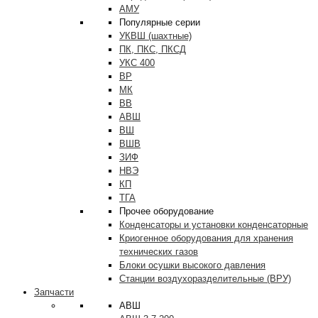
АМУ
Популярные серии
УКВШ (шахтные)
ПК, ПКС, ПКСД
УКС 400
ВР
МК
ВВ
АВШ
ВШ
ВШВ
ЗИФ
НВЭ
КП
ТГА
Прочее оборудование
Конденсаторы и установки конденсаторные
Криогенное оборудования для хранения
технических газов
Блоки осушки высокого давления
Станции воздухоразделительные (ВРУ)
Запчасти
АВШ