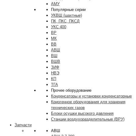
АМУ
Популярные серии
УКВШ (шахтные)
ПК, ПКС, ПКСД
УКС 400
ВР
МК
ВВ
АВШ
ВШ
ВШВ
ЗИФ
НВЭ
КП
ТГА
Прочее оборудование
Конденсаторы и установки конденсаторные
Криогенное оборудования для хранения
технических газов
Блоки осушки высокого давления
Станции воздухоразделительные (ВРУ)
Запчасти
АВШ