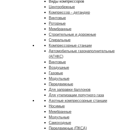
Виды компрессоров
Центробежные
Компрессор - детандер
Винтовые
Роторные
Мембранные
Строительные и дорожные
Спиральные
Компрессорные станции
Автомобильные газонаполнительные
(АГНКС)
Винтовые
Воздушные
Газовые
Модульные
Передвижные
Для заправки баллонов
Для утилизации попутного газа
Азотные компрессорные станции
Носимые
Мембранные
Модульные
Самоходные
Передвижные (ПКСА)