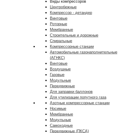
Виды компрессоров
Центробежные
Компрессор - детандер
Винтовые
Роторные
Мембранные
Строительные и дорожные
Спиральные
Компрессорные станции
Автомобильные газонаполнительные
(АГНКС)
Винтовые
Воздушные
Газовые
Модульные
Передвижные
Для заправки баллонов
Для утилизации попутного газа
Азотные компрессорные станции
Носимые
Мембранные
Модульные
Самоходные
Передвижные (ПКСА)