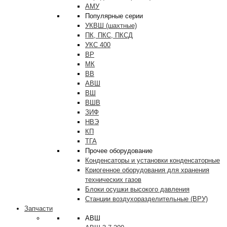
АМУ
Популярные серии
УКВШ (шахтные)
ПК, ПКС, ПКСД
УКС 400
ВР
МК
ВВ
АВШ
ВШ
ВШВ
ЗИФ
НВЭ
КП
ТГА
Прочее оборудование
Конденсаторы и установки конденсаторные
Криогенное оборудования для хранения
технических газов
Блоки осушки высокого давления
Станции воздухоразделительные (ВРУ)
Запчасти
АВШ