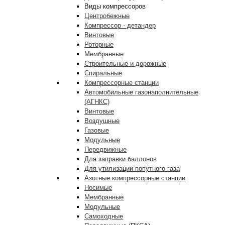
Виды компрессоров
Центробежные
Компрессор - детандер
Винтовые
Роторные
Мембранные
Строительные и дорожные
Спиральные
Компрессорные станции
Автомобильные газонаполнительные
(АГНКС)
Винтовые
Воздушные
Газовые
Модульные
Передвижные
Для заправки баллонов
Для утилизации попутного газа
Азотные компрессорные станции
Носимые
Мембранные
Модульные
Самоходные