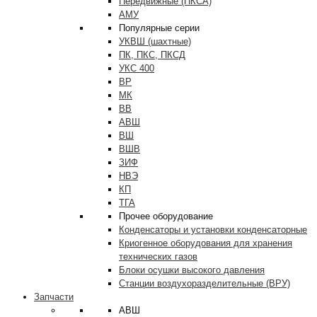
Передвижные (ПКСА)
АМУ
Популярные серии
УКВШ (шахтные)
ПК, ПКС, ПКСД
УКС 400
ВР
МК
ВВ
АВШ
ВШ
ВШВ
ЗИФ
НВЭ
КП
ТГА
Прочее оборудование
Конденсаторы и установки конденсаторные
Криогенное оборудования для хранения
технических газов
Блоки осушки высокого давления
Станции воздухоразделительные (ВРУ)
Запчасти
АВШ