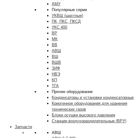
АМУ
Популярные серии
УКВШ (шахтные)
ПК, ПКС, ПКСД
УКС 400
ВР
МК
ВВ
АВШ
ВШ
ВШВ
ЗИФ
НВЭ
КП
ТГА
Прочее оборудование
Конденсаторы и установки конденсаторные
Криогенное оборудования для хранения
технических газов
Блоки осушки высокого давления
Станции воздухоразделительные (ВРУ)
Запчасти
АВШ