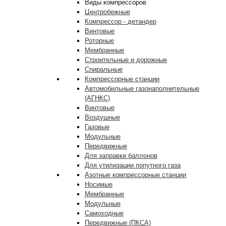
Виды компрессоров
Центробежные
Компрессор - детандер
Винтовые
Роторные
Мембранные
Строительные и дорожные
Спиральные
Компрессорные станции
Автомобильные газонаполнительные
(АГНКС)
Винтовые
Воздушные
Газовые
Модульные
Передвижные
Для заправки баллонов
Для утилизации попутного газа
Азотные компрессорные станции
Носимые
Мембранные
Модульные
Самоходные
Передвижные (ПКСА)