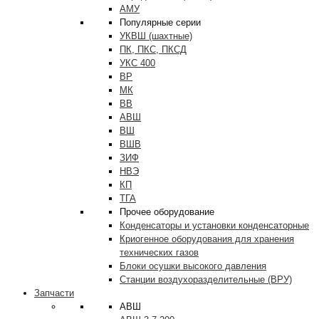
АМУ
Популярные серии
УКВШ (шахтные)
ПК, ПКС, ПКСД
УКС 400
ВР
МК
ВВ
АВШ
ВШ
ВШВ
ЗИФ
НВЭ
КП
ТГА
Прочее оборудование
Конденсаторы и установки конденсаторные
Криогенное оборудования для хранения
технических газов
Блоки осушки высокого давления
Станции воздухоразделительные (ВРУ)
Запчасти
АВШ