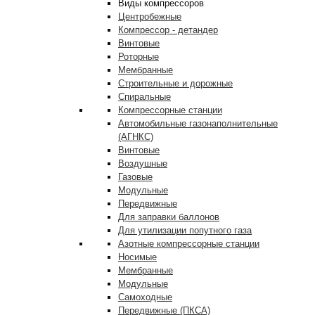
Виды компрессоров
Центробежные
Компрессор - детандер
Винтовые
Роторные
Мембранные
Строительные и дорожные
Спиральные
Компрессорные станции
Автомобильные газонаполнительные
(АГНКС)
Винтовые
Воздушные
Газовые
Модульные
Передвижные
Для заправки баллонов
Для утилизации попутного газа
Азотные компрессорные станции
Носимые
Мембранные
Модульные
Самоходные
Передвижные (ПКСА)