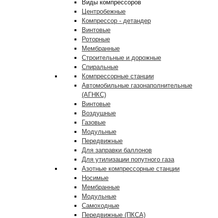
Виды компрессоров
Центробежные
Компрессор - детандер
Винтовые
Роторные
Мембранные
Строительные и дорожные
Спиральные
Компрессорные станции
Автомобильные газонаполнительные
(АГНКС)
Винтовые
Воздушные
Газовые
Модульные
Передвижные
Для заправки баллонов
Для утилизации попутного газа
Азотные компрессорные станции
Носимые
Мембранные
Модульные
Самоходные
Передвижные (ПКСА)