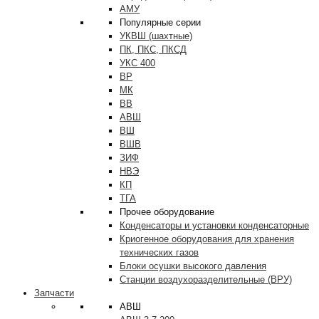
АМУ
Популярные серии
УКВШ (шахтные)
ПК, ПКС, ПКСД
УКС 400
ВР
МК
ВВ
АВШ
ВШ
ВШВ
ЗИФ
НВЭ
КП
ТГА
Прочее оборудование
Конденсаторы и установки конденсаторные
Криогенное оборудования для хранения
технических газов
Блоки осушки высокого давления
Станции воздухоразделительные (ВРУ)
Запчасти
АВШ