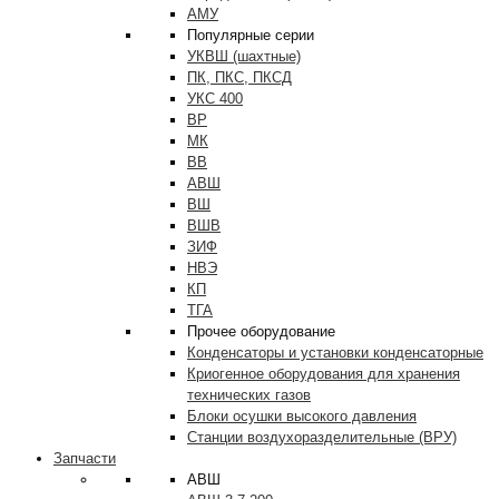
АМУ
Популярные серии
УКВШ (шахтные)
ПК, ПКС, ПКСД
УКС 400
ВР
МК
ВВ
АВШ
ВШ
ВШВ
ЗИФ
НВЭ
КП
ТГА
Прочее оборудование
Конденсаторы и установки конденсаторные
Криогенное оборудования для хранения
технических газов
Блоки осушки высокого давления
Станции воздухоразделительные (ВРУ)
Запчасти
АВШ