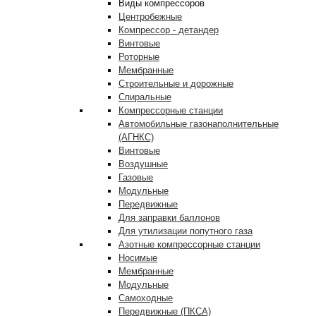
Виды компрессоров
Центробежные
Компрессор - детандер
Винтовые
Роторные
Мембранные
Строительные и дорожные
Спиральные
Компрессорные станции
Автомобильные газонаполнительные
(АГНКС)
Винтовые
Воздушные
Газовые
Модульные
Передвижные
Для заправки баллонов
Для утилизации попутного газа
Азотные компрессорные станции
Носимые
Мембранные
Модульные
Самоходные
Передвижные (ПКСА)